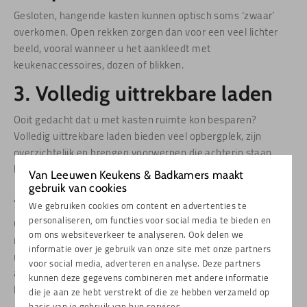
Gesloten, hangende kasten kunnen optisch soms ‘zwaar’
overkomen. Open rekken zorgen dan voor een veel lichter
beeld, vooral wanneer u het aankleedt met
keukenaccessoires, dozen of blikken.
3. Volledig uittrekbare laden
Ooit gedacht dat u met kasten ruimte kon besparen?
Volledig uittrekbare laden bieden veel opbergplek, zijn
overzichtelijk en brengen voorwerpen die achterin staan
binnen handbereik.
Van Leeuwen Keukens & Badkamers maakt
gebruik van cookies
4. Combi-apparatuur
We gebruiken cookies om content en advertenties te
personaliseren, om functies voor social media te bieden en
Gecombineerde apparaten in uw keuken zijn ook
om ons websiteverkeer te analyseren. Ook delen we
ruimtebesparend. Kies bijvoorbeeld voor een magnetron
informatie over je gebruik van onze site met onze partners
met ovenfunctie of een kookplaat met geïntegreerde
voor social media, adverteren en analyse. Deze partners
afzuiging. Zo creëert u een sierlijke rust in uw kleinere
kunnen deze gegevens combineren met andere informatie
keuken.
die je aan ze hebt verstrekt of die ze hebben verzameld op
basis van je gebruik van hun services.